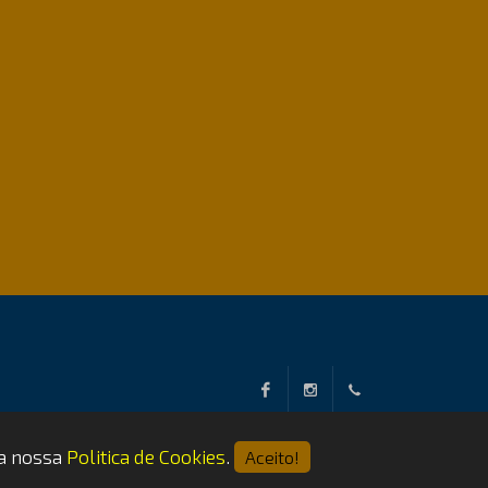
Facebook
Instagram
+351
 a nossa
Politica de Cookies
.
Aceito!
219678951