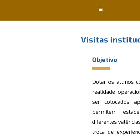
Conteúdo principal
Visitas instit
Objetivo
Dotar os alunos c
realidade operaci
ser colocados ap
permitem estab
diferentes valências
troca de experiên