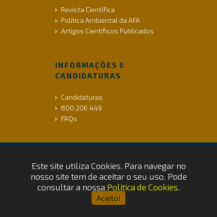
Revista Científica
Política Ambiental da AFA
Artigos Científicos Publicados
INFORMAÇÕES E
CANDIDATURAS
Candidaturas
800 206 449
FAQs
Este site utiliza Cookies. Para navegar no
ACESSIBILIDADE |
INFO LEGAL |
COOKIES
nosso site tem de aceitar o seu uso. Pode
Copyrights © 2026 by FAP - DCSI -
consultar a nossa
Politica de Cookies
.
WEBTEAM
Aceito!