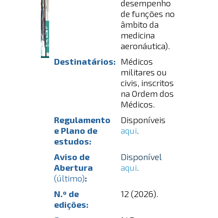
desempenho
de funções no
âmbito da
medicina
aeronáutica).
Destinatários:
Médicos
militares ou
civis, inscritos
na Ordem dos
Médicos.
Regulamento
Disponíveis
e Plano de
aqui
.
estudos:
Aviso de
Disponível
Abertura
aqui
.
(último)
:
N.º de
12 (2026).
edições: