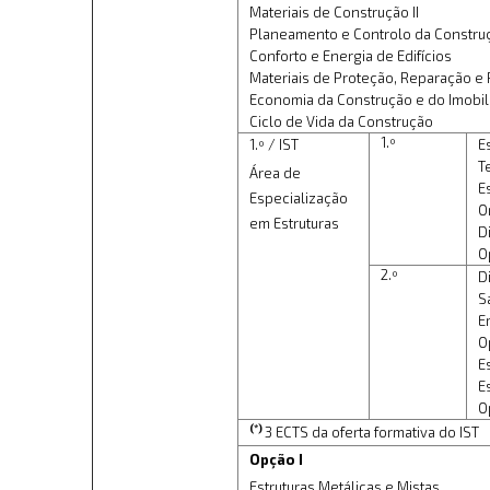
Materiais de Construção II
Planeamento e Controlo da Constru
Conforto e Energia de Edifícios
Materiais de Proteção, Reparação e
Economia da Construção e do Imobili
Ciclo de Vida da Construção
1.º
1.º / IST
E
T
Área de
E
Especialização
O
em Estruturas
D
O
2.º
D
S
E
O
E
E
O
(*)
3 ECTS da oferta formativa do IST
Opção I
Estruturas Metálicas e Mistas