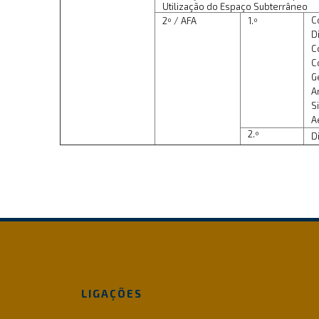
Utilização do Espaço Subterrâneo
C
2º / AFA
1.º
D
C
C
G
A
S
A
2.º
D
LIGAÇÕES