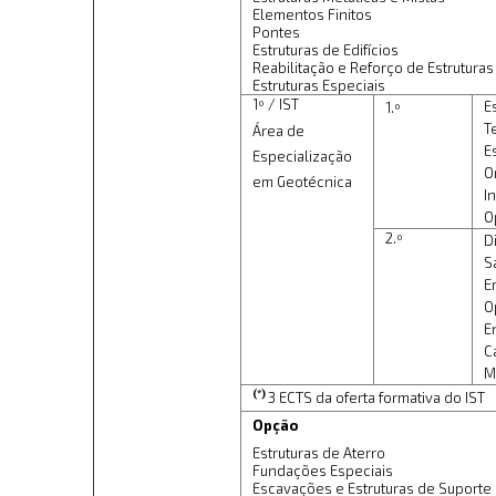
Elementos Finitos
Pontes
Estruturas de Edifícios
Reabilitação e Reforço de Estruturas
Estruturas Especiais
1º / IST
E
1.º
T
Área de
E
Especialização
O
em Geotécnica
I
O
2.º
D
S
E
O
E
C
M
(*)
3 ECTS da oferta formativa do IST
Opção
Estruturas de Aterro
Fundações Especiais
Escavações e Estruturas de Suporte