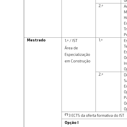
G
2.º
A
M
H
E
T
P
Mestrado
1.º
1.º / IST
E
T
Área de
E
Especialização
O
em Construção
I
O
2.º
D
S
E
O
P
O
O
(*)
3 ECTS da oferta formativa do IST
Opção I