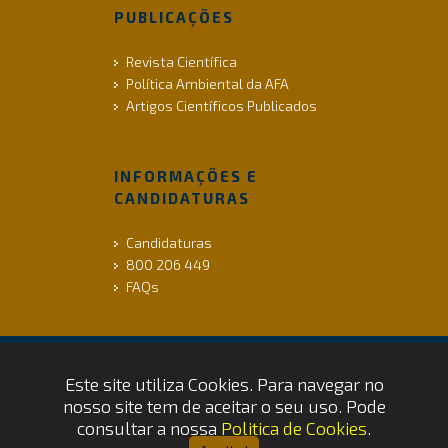
PUBLICAÇÕES
Revista Científica
Política Ambiental da AFA
Artigos Científicos Publicados
INFORMAÇÕES E
CANDIDATURAS
Candidaturas
800 206 449
FAQs
Este site utiliza Cookies. Para navegar no
ACESSIBILIDADE |
INFO LEGAL |
COOKIES
nosso site tem de aceitar o seu uso. Pode
Copyrights © 2026 by FAP - DCSI -
consultar a nossa
Politica de Cookies
.
WEBTEAM