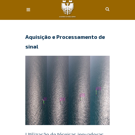
Conteúdo principal
Aquisição e Processamento de
sinal
Utilização de técnicas inovadoras