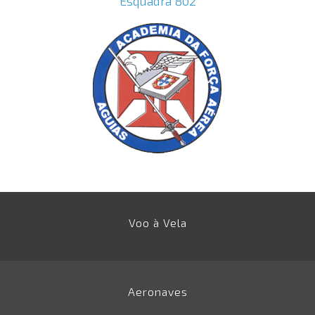
Esquadra 802
Voo à Vela
Aeronaves